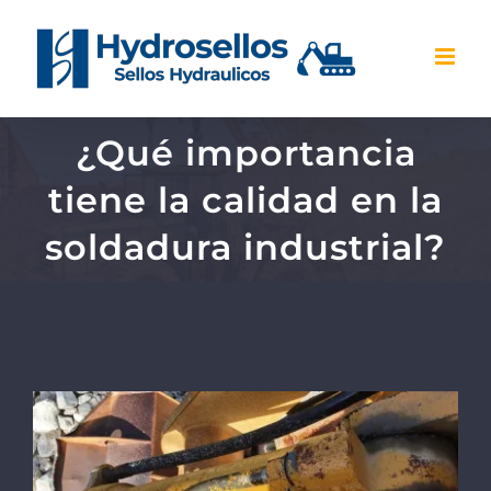
Skip
to
content
¿Qué importancia
tiene la calidad en la
soldadura industrial?
View
Larger
Image